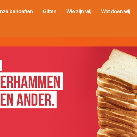
nze behoeften
Giften
Wie zijn wij
Wat doen wij