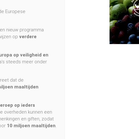
de Europese
en nieuw programma
wijzen op
verdere
ropa op veiligheid en
’s steeds meer onder
reet dat de
miljoen maaltijden
eroep op ieders
kale overheden kunnen een
henkingen en giften, zodat
oor
10 miljoen maaltijden
.