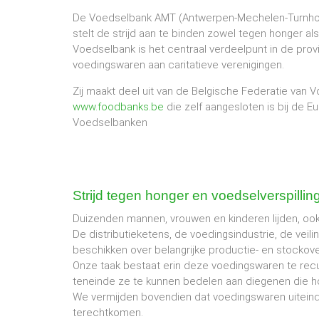
De Voedselbank AMT (Antwerpen-Mechelen-Turnhout)
stelt de strijd aan te binden zowel tegen honger al
Voedselbank is het centraal verdeelpunt in de pro
voedingswaren aan caritatieve verenigingen.
Zij maakt deel uit van de Belgische Federatie van
www.foodbanks.be
die zelf aangesloten is bij de 
Voedselbanken
Strijd tegen honger en voedselverspillin
Duizenden mannen, vrouwen en kinderen lijden, ook
De distributieketens, de voedingsindustrie, de vei
beschikken over belangrijke productie- en stockov
Onze taak bestaat erin deze voedingswaren te rec
teneinde ze te kunnen bedelen aan diegenen die ho
We vermijden bovendien dat voedingswaren uiteind
terechtkomen.