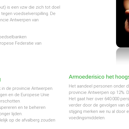
 is een vzw die zich tot doel
s tegen voedselverspilling. De
vincie Antwerpen van
 Voedselbanken
Europese Federatie van
Armoederisico het hoogs
g
Het aandeel personen onder d
 in de provincie Antwerpen.
provincie Antwerpen op 12%. D
lingen en de Europese Unie
Het gaat hier over 640.000 pers
erschotten.
verder door de gevolgen van 
upereren en te beheren
stijging merken we nu al door 
nger lijden.
voedingsmiddelen.
elijk op de afvalberg zouden