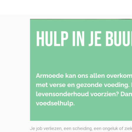
Je job verliezen, een scheiding, een ongeluk of zie