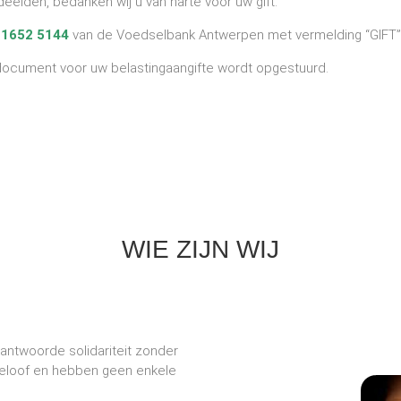
elden, bedanken wij u van harte voor uw gift.
 1652 5144
van de Voedselbank Antwerpen met vermelding “GIFT”
et document voor uw belastingaangifte wordt opgestuurd.
WIE ZIJN WIJ
antwoorde solidariteit zonder
 geloof en hebben geen enkele