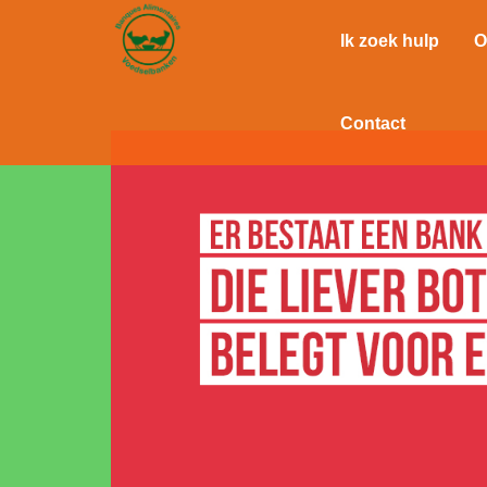
Ik zoek hulp
O
Contact