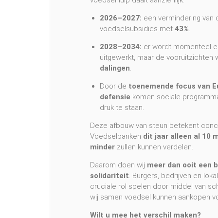
voedselhulp daalt aanzienlijk:
2026–2027:
een vermindering van 
voedselsubsidies met
43%
.
2028–2034:
er wordt momenteel e
uitgewerkt, maar de vooruitzichten 
dalingen
.
Door de
toenemende focus van Eu
defensie
komen sociale programma
druk te staan.
Deze afbouw van steun betekent conc
Voedselbanken
dit jaar alleen al 10 
minder
zullen kunnen verdelen.
Daarom doen wij
meer dan ooit een b
solidariteit
. Burgers, bedrijven en lo
cruciale rol spelen door middel van sc
wij samen voedsel kunnen aankopen v
Wilt u mee het verschil maken?