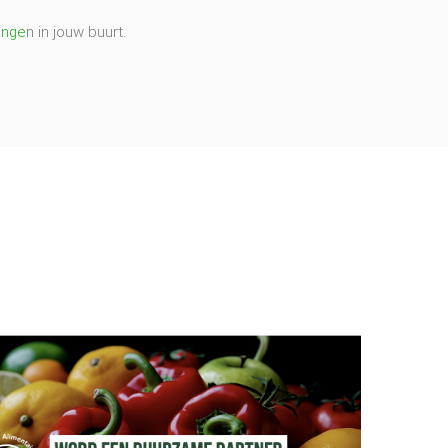
inge
n in jouw buurt.