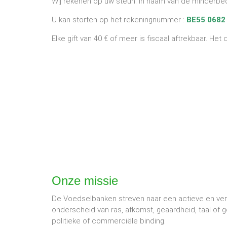
Wij rekenen op uw steun. In naam van de minderbede
U kan storten op het rekeningnummer :
BE55 0682
Elke gift van 40 € of meer is fiscaal aftrekbaar. H
Onze missie
De Voedselbanken streven naar een actieve en ver
onderscheid van ras, afkomst, geaardheid, taal of
politieke of commerciële binding.